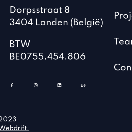
Dorpsstraat 8
Proj
3404 Landen (België)
Te
BTW
BE0755.454.806
Con
2023
Webdrift.